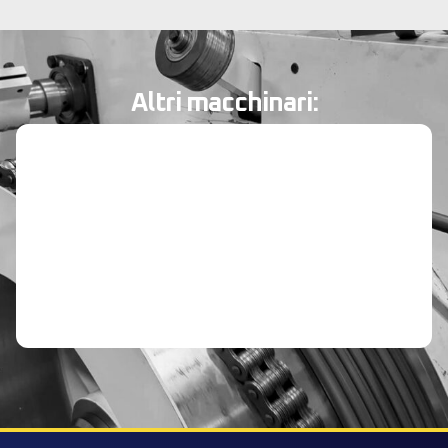
Altri macchinari:
MACCHINE TRAFILATRICI RETTILINEE
TR