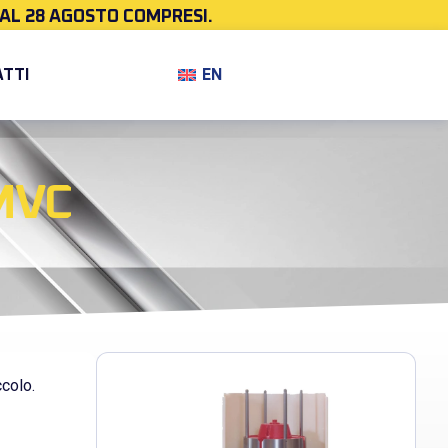
 AL 28 AGOSTO COMPRESI.
EN
TTI
MVC
ccolo.