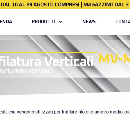
I DAL 10 AL 28 AGOSTO COMPRESI | MAGAZZINO DAL 3
IENDA
PRODOTTI
NEWS
CONTA
MV-
ilatura Verticali
RAFILATURA VERTICALI
ali, che vengono utilizzati per trafilare filo di diametro medio-pi