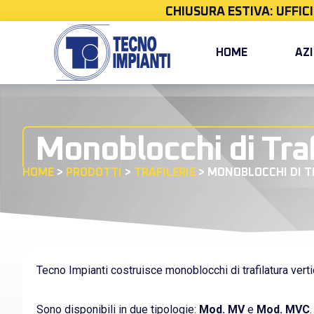
CHIUSURA ESTIVA: UFFIC
HOME
AZ
Monoblocchi di Traf
HOME
>
PRODOTTI
>
TRAFILERIE
>
MONOBLOCCHI DI T
Tecno Impianti costruisce monoblocchi di trafilatura vertic
Sono disponibili in due tipologie:
Mod. MV
e
Mod. MVC
.